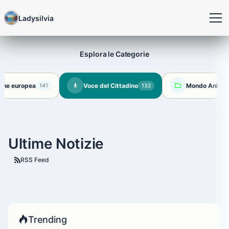
Ladysilvia
Esplora le Categorie
one europea
Voce del Cittadino
Mondo Animal
141
132
Ultime Notizie
RSS Feed
Trending