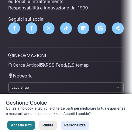
editoriali e intrattenimento
Responsabilità e innovazione dal 1999
Seguici sui social
INFORMAZIONI
Cerca Articoli
RSS Feed
Sitemap
Network
lsnn.net
Gestione Cookie
Utilizziamo cookie tecnici e di terze parti per migliorare la tua esperienza
e mostrarti annunci personalizzati. Accetti i cookie?
Privacy Policy
Termini di Servizio
Licenza
Accetta tutti
Rifiuta
Personalizza
Ladysilvia ® 1999-2026 Network
Ladysilvia © 2026