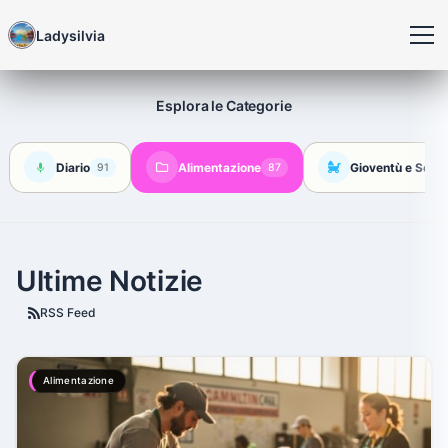
Ladysilvia
Esplora le Categorie
Diario
Alimentazione
Gioventù e Socie
91
87
Ultime Notizie
RSS Feed
Alimentazione