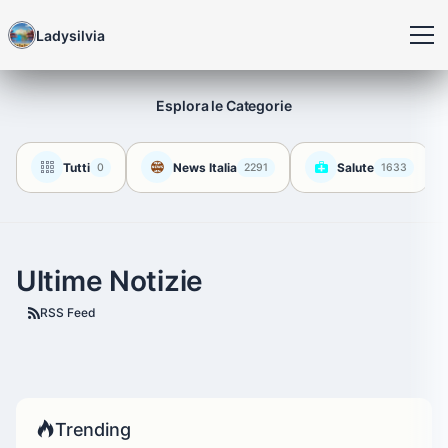
Ladysilvia
Esplora le Categorie
Tutti
News Italia
Salute
0
2291
1633
Ultime Notizie
RSS Feed
Trending