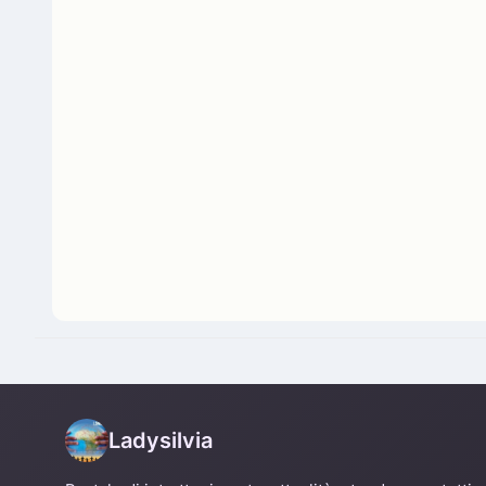
Ladysilvia