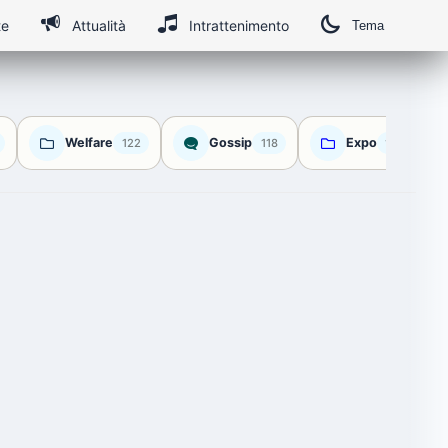
te
Attualità
Intrattenimento
Tema
Welfare
Gossip
Expo
122
118
112