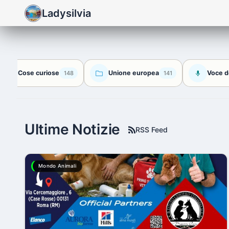
Ladysilvia
Cose curiose
Unione europea
Voce d
148
141
Ultime Notizie
RSS Feed
Mondo Animali