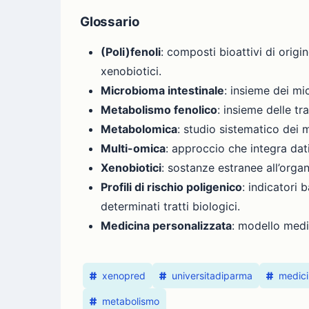
Glossario
(Poli)fenoli
: composti bioattivi di orig
xenobiotici.
Microbioma intestinale
: insieme dei mi
Metabolismo fenolico
: insieme delle tr
Metabolomica
: studio sistematico dei m
Multi-omica
: approccio che integra da
Xenobiotici
: sostanze estranee all’orga
Profili di rischio poligenico
: indicatori 
determinati tratti biologici.
Medicina personalizzata
: modello medi
xenopred
universitadiparma
medici
metabolismo