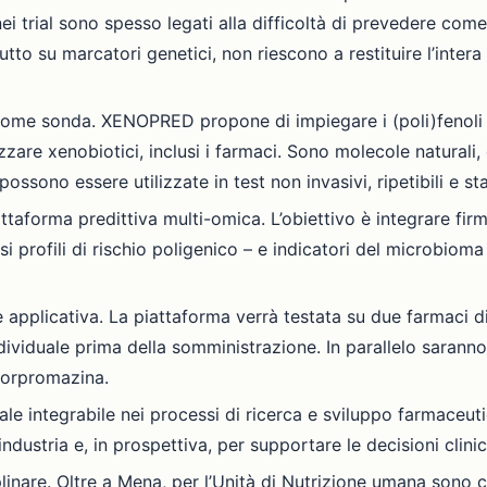
i nei trial sono spesso legati alla difficoltà di prevedere c
utto su marcatori genetici, non riescono a restituire l’inter
 come sonda. XENOPRED propone di impiegare i (poli)fenoli 
zzare xenobiotici, inclusi i farmaci. Sono molecole naturali,
possono essere utilizzate in test non invasivi, ripetibili e st
attaforma predittiva multi-omica. L’obiettivo è integrare 
usi profili di rischio poligenico – e indicatori del microbioma i
e applicativa. La piattaforma verrà testata su due farmaci
ndividuale prima della somministrazione. In parallelo saranno
clorpromazina.
le integrabile nei processi di ricerca e sviluppo farmaceut
dustria e, in prospettiva, per supportare le decisioni clinic
inare. Oltre a Mena, per l’Unità di Nutrizione umana sono c