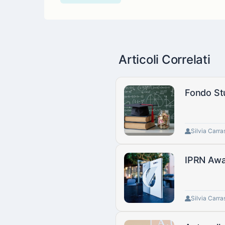
Articoli Correlati
Fondo Stud
Silvia Carra
IPRN Awar
Silvia Carra