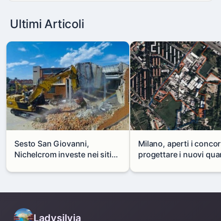
Ultimi Articoli
Sesto San Giovanni,
Milano, aperti i concor
Nichelcrom investe nei siti
progettare i nuovi quar
produttivi: demolito un
di Zama-Salomone e P
capannone per fare spazio a
Mare
un nuovo impianto
Ladysilvia