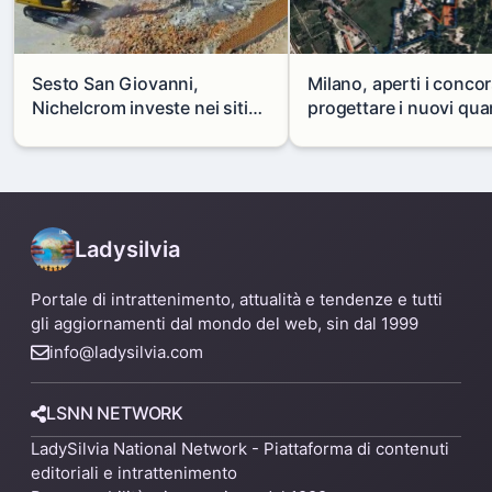
Sesto San Giovanni,
Milano, aperti i concor
Nichelcrom investe nei siti
progettare i nuovi quar
produttivi: demolito un
di Zama-Salomone e P
capannone per fare spazio a
Mare
un nuovo impianto
Ladysilvia
Portale di intrattenimento, attualità e tendenze e tutti
gli aggiornamenti dal mondo del web, sin dal 1999
info@ladysilvia.com
LSNN NETWORK
LadySilvia National Network - Piattaforma di contenuti
editoriali e intrattenimento