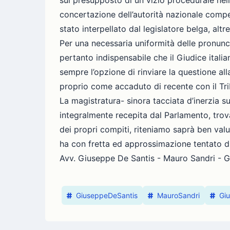
sul presupposto di un vizio procedurale nel
concertazione dell’autorità nazionale compe
stato interpellato dal legislatore belga, alt
Per una necessaria uniformità delle pronunce 
pertanto indispensabile che il Giudice itali
sempre l’opzione di rinviare la questione al
proprio come accaduto di recente con il Tribu
La magistratura- sinora tacciata d’inerzia s
integralmente recepita dal Parlamento, trova
dei propri compiti, riteniamo saprà ben valuta
ha con fretta ed approssimazione tentato di
Avv. Giuseppe De Santis - Mauro Sandri - Gi
GiuseppeDeSantis
MauroSandri
Giu