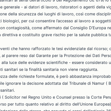
i sanitari ai sensi dell’articolo 9 del Regolamento UE 679/
e generale - ai datori di lavoro, ristoratori o agenti della vi
tione della sicurezza dei luoghi di lavoro, così come discipl
nti biologici, per cui consentire l’accesso al lavoro a sogge
 non contagiosità, come affermato dal Consiglio D’Europa n
direttiva e costituito grave rischio per la salute pubblica tal
enti che hanno rafforzato le tesi evidenziate dal ricorso; 
i, al parere reso dal Garante per la Protezione dei Dati Pers
 alla luce delle evidenze scientifiche - essere considerato u
 sanitari se la finalità sanitaria non viene raggiunta.
ezza delle richieste formulate, è però abbastanza improbabi
ile ignorare la decisone adottata dal Tribunale di Namur ( 
sanitari.
i ( Solicitor nel Regno Unito e Counsel presso la Corte Penal
rso per tutto quanto relativo al diritto dell’Unione Europea