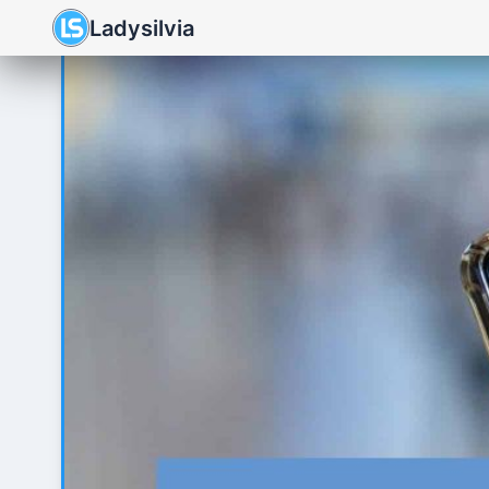
Ladysilvia