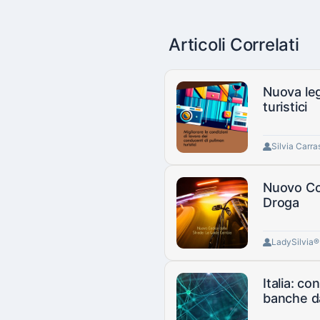
Articoli Correlati
Nuova leg
turistici
Silvia Carra
Nuovo Cod
Droga
LadySilvia
Italia: c
banche d