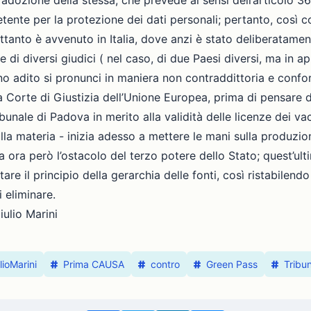
l’adozione della stessa, che prevede ai sensi dell’articolo
tente per la protezione dei dati personali; pertanto, così
rettanto è avvenuto in Italia, dove anzi è stato deliberatam
di diversi giudici ( nel caso, di due Paesi diversi, ma in ap
ano adito si pronunci in maniera non contraddittoria e confor
la Corte di Giustizia dell’Unione Europea, prima di pensare d
nale di Padova in merito alla validità delle licenze dei vacc
ulla materia - inizia adesso a mettere le mani sulla produzi
 ora però l’ostacolo del terzo potere dello Stato; quest’ul
re il principio della gerarchia delle fonti, così ristabilendo 
 eliminare.
ulio Marini
lioMarini
Prima CAUSA
contro
Green Pass
Tribu