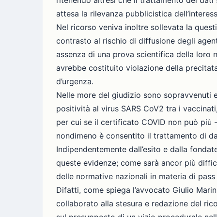
ritenendo altresì che il trattamento dei dat
attesa la rilevanza pubblicistica dell’interess
Nel ricorso veniva inoltre sollevata la ques
contrasto al rischio di diffusione degli age
assenza di una prova scientifica della loro
avrebbe costituito violazione della precitata 
d’urgenza.
Nelle more del giudizio sono sopravvenuti ev
positività al virus SARS CoV2 tra i vaccinat
per cui se il certificato COVID non può più -
nondimeno è consentito il trattamento di dati
Indipendentemente dall’esito e dalla fondat
queste evidenze; come sarà ancor più diffic
delle normative nazionali in materia di pass 
Difatti, come spiega l’avvocato Giulio Marin
collaborato alla stesura e redazione del rico