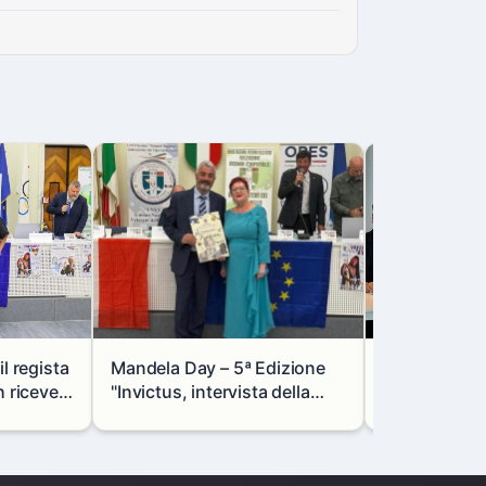
l regista
Mandela Day – 5ª Edizione
Lombardia e
riceve il
"Invictus, intervista della
rafforzano l
le
Dr.ssa Francesca Di
focus su indu
Giovanni dell'AISM
e transizion