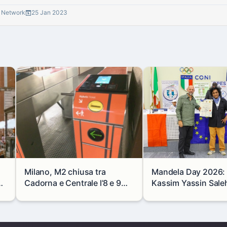
® Network
25 Jan 2023
Milano, M2 chiusa tra
Mandela Day 2026: i
se
Cadorna e Centrale l’8 e 9
Kassim Yassin Saleh 
agosto: modifiche e
Premio Internaziona
alternative