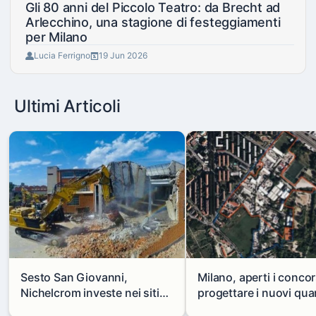
Gli 80 anni del Piccolo Teatro: da Brecht ad
Arlecchino, una stagione di festeggiamenti
per Milano
Lucia Ferrigno
19 Jun 2026
Ultimi Articoli
Sesto San Giovanni,
Milano, aperti i concor
Nichelcrom investe nei siti
progettare i nuovi quar
produttivi: demolito un
di Zama-Salomone e P