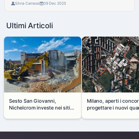
Silvia Carrassi
09 Dec 2025
Ultimi Articoli
Sesto San Giovanni,
Milano, aperti i concor
Nichelcrom investe nei siti
progettare i nuovi quar
produttivi: demolito un
di Zama-Salomone e P
capannone per fare spazio a
Mare
un nuovo impianto