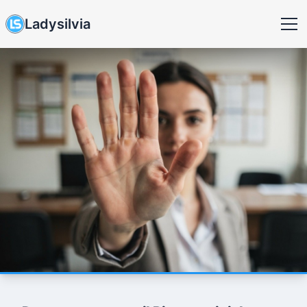
Ladysilvia