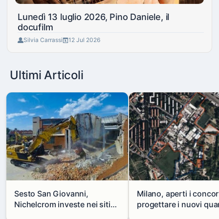
Lunedì 13 luglio 2026, Pino Daniele, il
docufilm
Silvia Carrassi
12 Jul 2026
Ultimi Articoli
Sesto San Giovanni,
Milano, aperti i concor
Nichelcrom investe nei siti
progettare i nuovi quar
produttivi: demolito un
di Zama-Salomone e P