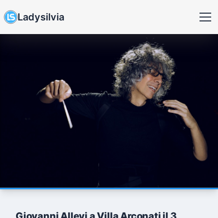
Ladysilvia
Giovanni Allevi a Villa Arconati il 3