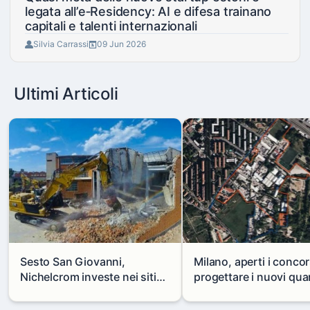
legata all’e‑Residency: AI e difesa trainano
capitali e talenti internazionali
Silvia Carrassi
09 Jun 2026
Ultimi Articoli
Sesto San Giovanni,
Milano, aperti i concor
Nichelcrom investe nei siti
progettare i nuovi quar
produttivi: demolito un
di Zama-Salomone e P
capannone per fare spazio a
Mare