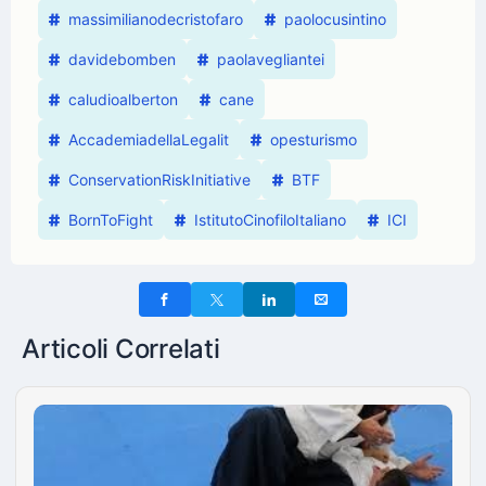
massimilianodecristofaro
paolocusintino
davidebomben
paolavegliantei
caludioalberton
cane
AccademiadellaLegalit
opesturismo
ConservationRiskInitiative
BTF
BornToFight
IstitutoCinofiloItaliano
ICI
Articoli Correlati