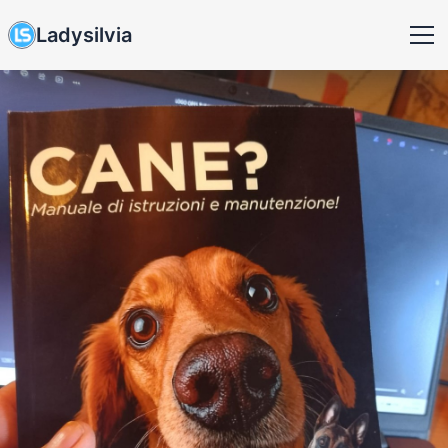
Ladysilvia