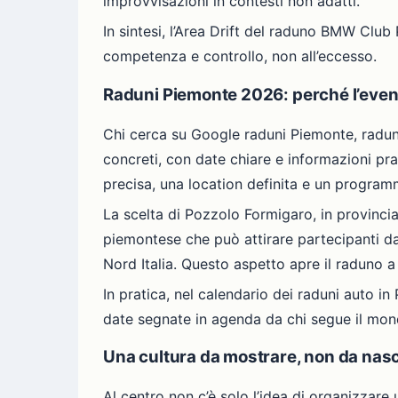
improvvisazioni in contesti non adatti.
In sintesi, l’Area Drift del raduno BMW Clu
competenza e controllo, non all’eccesso.
Raduni Piemonte 2026: perché l’even
Chi cerca su Google raduni Piemonte, radun
concreti, con date chiare e informazioni pr
precisa, una location definita e un program
La scelta di Pozzolo Formigaro, in provincia
piemontese che può attirare partecipanti da
Nord Italia. Questo aspetto apre il raduno a
In pratica, nel calendario dei raduni auto 
date segnate in agenda da chi segue il mond
Una cultura da mostrare, non da na
Al centro non c’è solo l’idea di organizzare