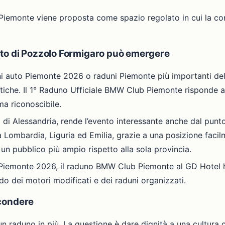
b Piemonte viene proposta come spazio regolato in cui la c
to di Pozzolo Formigaro può emergere
i auto Piemonte 2026 o raduni Piemonte più importanti del
atiche. Il 1° Raduno Ufficiale BMW Club Piemonte risponde a
ma riconoscibile.
 di Alessandria, rende l’evento interessante anche dal punt
 Lombardia, Liguria ed Emilia, grazie a una posizione facil
 un pubblico più ampio rispetto alla sola provincia.
in Piemonte 2026, il raduno BMW Club Piemonte al GD Hotel ha
o dei motori modificati e dei raduni organizzati.
scondere
 un raduno in più. La questione è dare dignità a una cultura