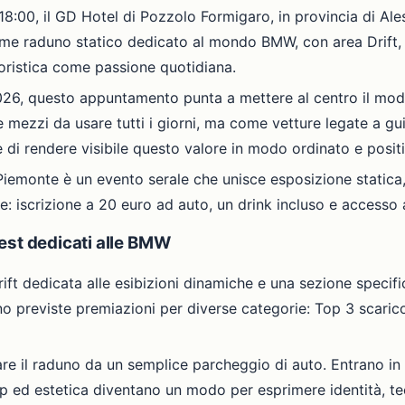
8:00, il GD Hotel di Pozzolo Formigaro, in provincia di Ales
e raduno statico dedicato al mondo BMW, con area Drift, 
oristica come passione quotidiana.
26, questo appuntamento punta a mettere al centro il modo 
zzi da usare tutti i giorni, ma come vetture legate a guid
 di rendere visibile questo valore in modo ordinato e posit
Piemonte è un evento serale che unisce esposizione statica, 
: iscrizione a 20 euro ad auto, un drink incluso e accesso 
est dedicati alle BMW
ift dedicata alle esibizioni dinamiche e una sezione specif
ono previste premiazioni per diverse categorie: Top 3 scaric
are il raduno da un semplice parcheggio di auto. Entrano in
ap ed estetica diventano un modo per esprimere identità, tec