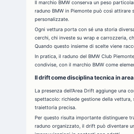
Il marchio BMW conserva un peso particolare 
raduno BMW in Piemonte può così attirare s
personalizzate.
Ogni vettura porta con sé una storia diversa. C
cerchi, chi investe su wrap e carrozzeria, ch
Quando questo insieme di scelte viene racco
In pratica, il raduno del BMW Club Piemonte
condivise, con il marchio BMW come eleme
Il drift come disciplina tecnica in are
La presenza dell’Area Drift aggiunge una com
spettacolo: richiede gestione della vettura,
traiettoria precisa.
Per questo risulta importante distinguere tra
raduno organizzato, il drift può diventare 