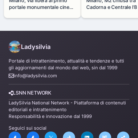
Milano, via libera al primo
Milano, M2 chiusa tra
portale monumentale cinese
Cadorna e Centrale l’8
in via Paolo Sarpi
agosto: modifiche e
alternative
Ladysilvia
Portale di intrattenimento, attualità e tendenze e tutti
gli aggiornamenti dal mondo del web, sin dal 1999
info@ladysilvia.com
LSNN NETWORK
LadySilvia National Network - Piattaforma di contenuti
editoriali e intrattenimento
Responsabilità e innovazione dal 1999
Seguici sui social