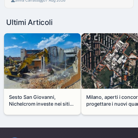
Silvia Carrassi
07 Aug 2026
Ultimi Articoli
Sesto San Giovanni,
Milano, aperti i concor
Nichelcrom investe nei siti
progettare i nuovi quar
produttivi: demolito un
di Zama-Salomone e P
capannone per fare spazio a
Mare
un nuovo impianto