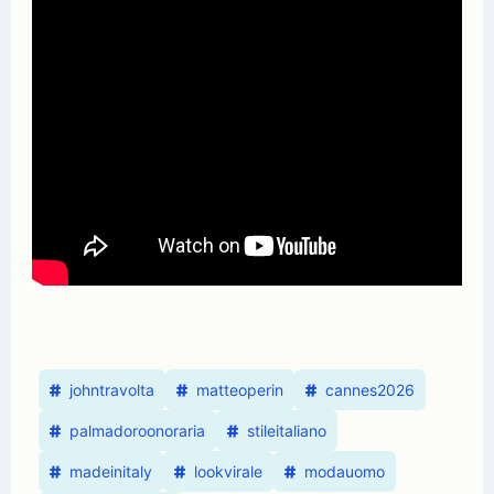
johntravolta
matteoperin
cannes2026
palmadoroonoraria
stileitaliano
madeinitaly
lookvirale
modauomo