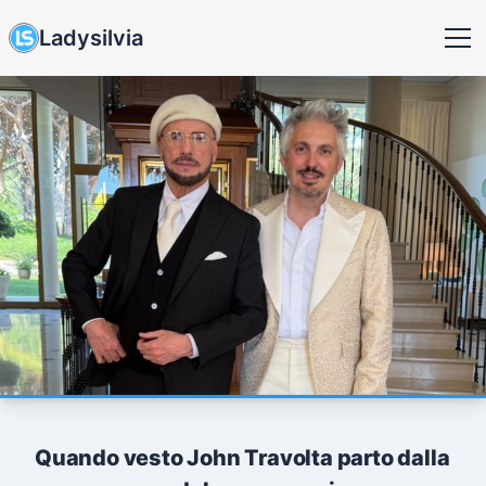
Ladysilvia
Quando vesto John Travolta parto dalla