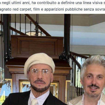
ta negli ultimi anni, ha contribuito a definire una linea visiv
gnato red carpet, film e apparizioni pubbliche senza sovras