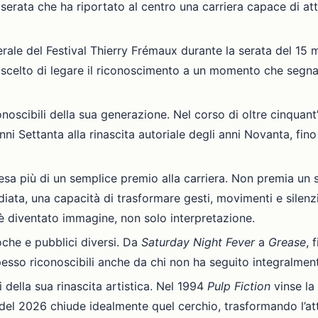
a serata che ha riportato al centro una carriera capace di a
ale del Festival Thierry Frémaux durante la serata del 15 m
ha scelto di legare il riconoscimento a un momento che segn
onoscibili della sua generazione. Nel corso di oltre cinquant
ni Settanta alla rinascita autoriale degli anni Novanta, fin
esa più di un semplice premio alla carriera. Non premia un 
diata, una capacità di trasformare gesti, movimenti e silenz
 è diventato immagine, non solo interpretazione.
che e pubblici diversi. Da
Saturday Night Fever
a
Grease
, 
esso riconoscibili anche da chi non ha seguito integralment
 della sua rinascita artistica. Nel 1994
Pulp Fiction
vinse la
el 2026 chiude idealmente quel cerchio, trasformando l’atto