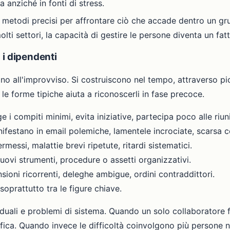
 anziché in fonti di stress.
o metodi precisi per affrontare ciò che accade dentro un gru
ti settori, la capacità di gestire le persone diventa un fat
 i dipendenti
no all'improvviso. Si costruiscono nel tempo, attraverso pi
e forme tipiche aiuta a riconoscerli in fase precoce.
ge i compiti minimi, evita iniziative, partecipa poco alle riun
nifestano in email polemiche, lamentele incrociate, scarsa c
rmessi, malattie brevi ripetute, ritardi sistematici.
 nuovi strumenti, procedure o assetti organizzativi.
sioni ricorrenti, deleghe ambigue, ordini contraddittori.
 soprattutto tra le figure chiave.
duali e problemi di sistema. Quando un solo collaboratore f
ifica. Quando invece le difficoltà coinvolgono più persone 