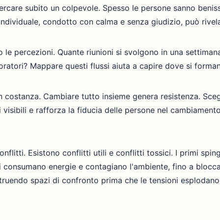
cercare subito un colpevole. Spesso le persone sanno beni
ndividuale, condotto con calma e senza giudizio, può rivelar
lo le percezioni. Quante riunioni si svolgono in una setti
boratori? Mappare questi flussi aiuta a capire dove si formano
n costanza. Cambiare tutto insieme genera resistenza. Scegli
 visibili e rafforza la fiducia delle persone nel cambiamento
flitti. Esistono conflitti utili e conflitti tossici. I primi s
ndi consumano energie e contagiano l'ambiente, fino a blocca
truendo spazi di confronto prima che le tensioni esplodano