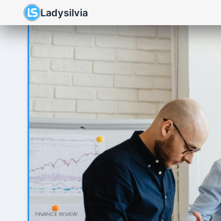
Ladysilvia