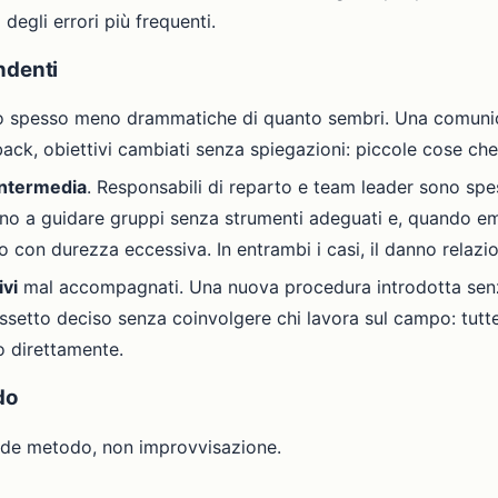
degli errori più frequenti.
ndenti
o spesso meno drammatiche di quanto sembri. Una comunica
ck, obiettivi cambiati senza spiegazioni: piccole cose che
intermedia
. Responsabili di reparto e team leader sono sp
ano a guidare gruppi senza strumenti adeguati e, quando em
ano con durezza eccessiva. In entrambi i casi, il danno relazi
vi
mal accompagnati. Una nuova procedura introdotta senza
setto deciso senza coinvolgere chi lavora sul campo: tutte 
no direttamente.
do
iede metodo, non improvvisazione.