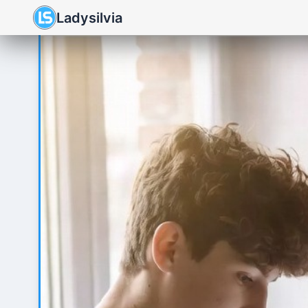
Ladysilvia