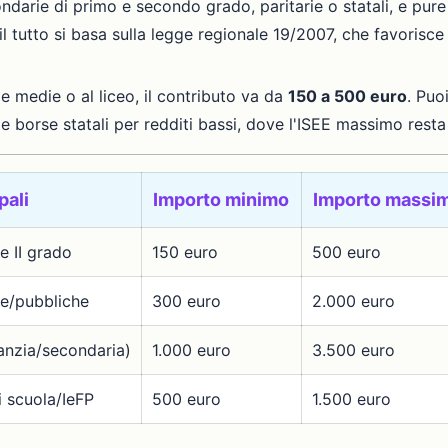
ndarie di primo e secondo grado, paritarie o statali, e pure a
 il tutto si basa sulla legge regionale 19/2007, che favorisce
lle medie o al liceo, il contributo va da
150 a 500 euro
. Puoi
n le borse statali per redditi bassi, dove l'ISEE massimo rest
pali
Importo minimo
Importo massi
e II grado
150 euro
500 euro
ie/pubbliche
300 euro
2.000 euro
fanzia/secondaria)
1.000 euro
3.500 euro
i scuola/IeFP
500 euro
1.500 euro