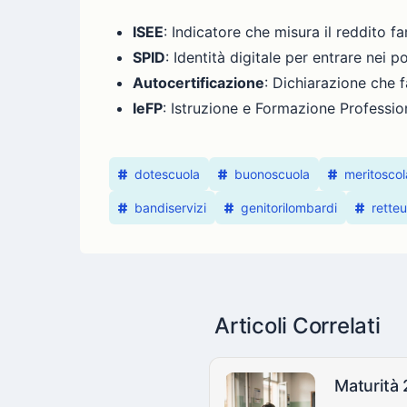
ISEE
: Indicatore che misura il reddito f
SPID
: Identità digitale per entrare nei p
Autocertificazione
: Dichiarazione che f
IeFP
: Istruzione e Formazione Professiona
dotescuola
buonoscuola
meritoscol
bandiservizi
genitorilombardi
retteu
Articoli Correlati
Maturità 