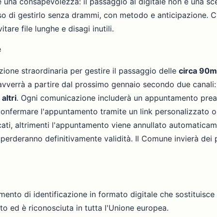
è una consapevolezza: il passaggio al digitale non è una sc
ciso di gestirlo senza drammi, con metodo e anticipazione. 
tare file lunghe e disagi inutili.
e
ione straordinaria per gestire il passaggio delle
circa 90mi
 avverrà a partire dal prossimo gennaio secondo due canali
altri
. Ogni comunicazione includerà un appuntamento preas
no confermare l'appuntamento tramite un link personalizzato 
icati, altrimenti l'appuntamento viene annullato automatica
 perderanno definitivamente validità. Il Comune invierà dei
mento di identificazione in formato digitale che sostituisce 
ato ed è riconosciuta in tutta l'Unione europea.