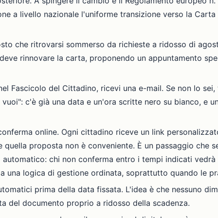
teriore. A spingere il cambio è il Regolamento europeo n. 
ne a livello nazionale l'uniforme transizione verso la Carta
osto che ritrovarsi sommerso da richieste a ridosso di agos
i deve rinnovare la carta, proponendo un appuntamento spec
 Fascicolo del Cittadino, ricevi una e-mail. Se non lo sei, t
vuoi": c'è già una data e un'ora scritte nero su bianco, e un
conferma online. Ogni cittadino riceve un link personalizzato
se quella proposta non è conveniente. È un passaggio che s
automatico: chi non conferma entro i tempi indicati vedrà
ma una logica di gestione ordinata, soprattutto quando le pr
omatici prima della data fissata. L'idea è che nessuno dim
ta del documento proprio a ridosso della scadenza.