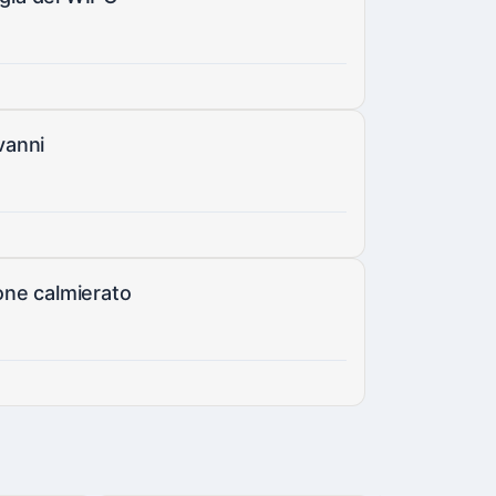
vanni
none calmierato