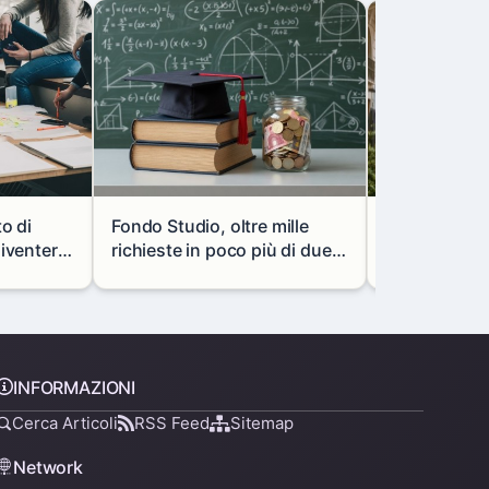
to di
Fondo Studio, oltre mille
Milano, via l
diventerà
richieste in poco più di due
portale mon
vani
mesi: così cambiano i
in via Paolo 
prestiti agli studenti
INFORMAZIONI
Cerca Articoli
RSS Feed
Sitemap
Network