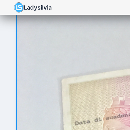
Ladysilvia