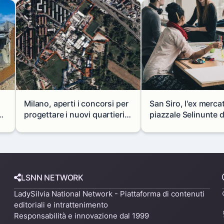
Milano, aperti i concorsi per
San Siro, l'ex merca
progettare i nuovi quartieri
piazzale Selinunte 
di Zama-Salomone e Porto di
uno spazio per i gio
 a
Mare
LSNN NETWORK
LadySilvia National Network - Piattaforma di contenuti
editoriali e intrattenimento
Responsabilità e innovazione dal 1999