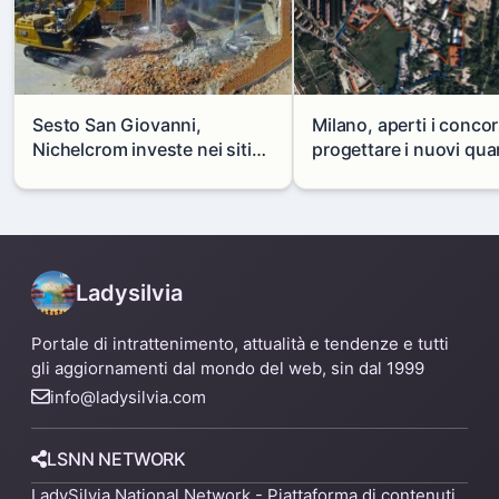
Sesto San Giovanni,
Milano, aperti i concor
Nichelcrom investe nei siti
progettare i nuovi quar
produttivi: demolito un
di Zama-Salomone e P
capannone per fare spazio a
Mare
un nuovo impianto
Ladysilvia
Portale di intrattenimento, attualità e tendenze e tutti
gli aggiornamenti dal mondo del web, sin dal 1999
info@ladysilvia.com
LSNN NETWORK
LadySilvia National Network - Piattaforma di contenuti