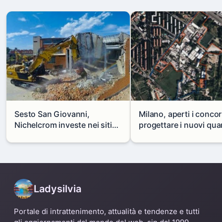
Sesto San Giovanni,
Milano, aperti i concor
Nichelcrom investe nei siti
progettare i nuovi quar
produttivi: demolito un
di Zama-Salomone e P
capannone per fare spazio a
Mare
un nuovo impianto
Ladysilvia
Portale di intrattenimento, attualità e tendenze e tutti